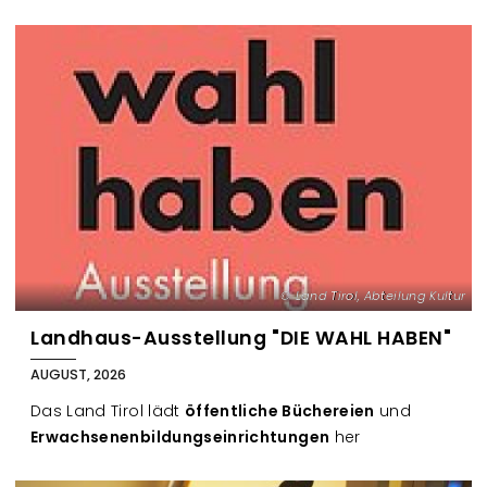
B
l
o
g
Land Tirol, Abteilung Kultur
Landhaus-Ausstellung "DIE WAHL HABEN"
AUGUST, 2026
Das Land Tirol lädt
öffentliche Büchereien
und
Erwachsenenbildungseinrichtungen
her